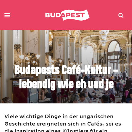
Budapests Café-Kultur –
lebendig wie eh und je
Viele wichtige Dinge in der ungarischen
Geschichte ereigneten sich in Cafés, sei es
die Inspiration eines Künstlers für ein