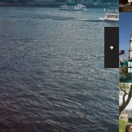
D
D
B