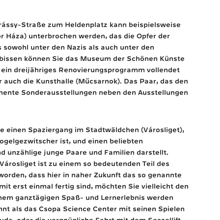
drássy-Straße zum Heldenplatz kann beispielsweise
r Háza) unterbrochen werden, das die Opfer der
 sowohl unter den Nazis als auch unter den
rbissen können Sie das Museum der Schönen Künste
ein dreijähriges Renovierungsprogramm vollendet
r auch die Kunsthalle (Műcsarnok). Das Paar, das den
nente Sonderausstellungen neben den Ausstellungen
ie einen Spaziergang im Stadtwäldchen (Városliget),
ogelgezwitscher ist, und einen beliebten
nd unzählige junge Paare und Familien darstellt.
Városliget ist zu einem so bedeutenden Teil des
worden, dass hier in naher Zukunft das so genannte
t erst einmal fertig sind, möchten Sie vielleicht den
einem ganztägigen Spaß- und Lernerlebnis werden
nt als das Csopa Science Center mit seinen Spielen
da, oder die vergnügliche Fahrt mit dem Sessellift