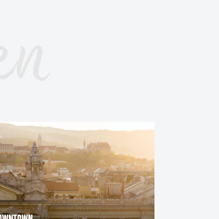
en
ONAU