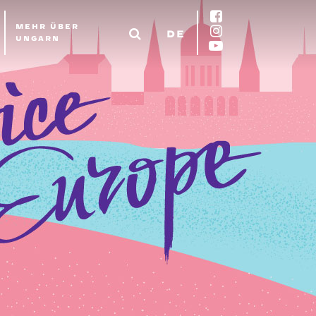
MEHR ÜBER
DE
UNGARN
EN
DE
FR
ES
IT