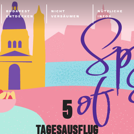
BUDAPEST
NICHT
NÜTZLICHE
ENTDECKEN
VERSÄUMEN
INFOS
5
TAGESAUSFLUG