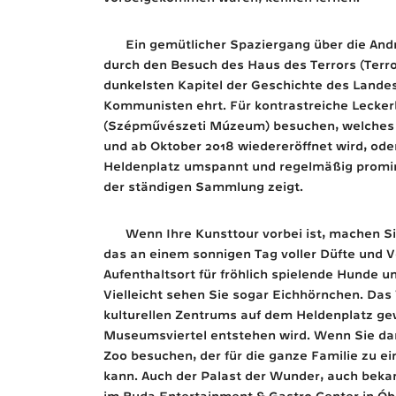
Ein gemütlicher Spaziergang über die An
durch den Besuch des Haus des Terrors (Terro
dunkelsten Kapitel der Geschichte des Landes
Kommunisten ehrt. Für kontrastreiche Lecke
(Szépművészeti Múzeum) besuchen, welches 
und ab Oktober 2018 wiedereröffnet wird, ode
Heldenplatz umspannt und regelmäßig promi
der ständigen Sammlung zeigt.
Wenn Ihre Kunsttour vorbei ist, machen S
das an einem sonnigen Tag voller Düfte und V
Aufenthaltsort für fröhlich spielende Hunde u
Vielleicht sehen Sie sogar Eichhörnchen. Das 
kulturellen Zentrums auf dem Heldenplatz ge
Museumsviertel entstehen wird. Wenn Sie dami
Zoo besuchen, der für die ganze Familie zu 
kann. Auch der Palast der Wunder, auch bekan
im Buda Entertainment & Gastro Center in Óbu